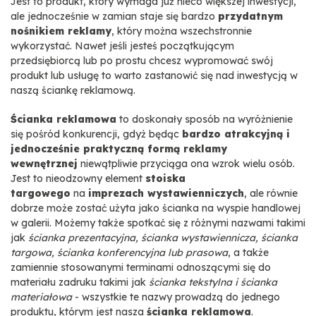
Jest to produkt, który wymaga już nieco większej inwestycji,
ale jednocześnie w zamian staje się bardzo
przydatnym
nośnikiem reklamy
, który można wszechstronnie
wykorzystać. Nawet jeśli jesteś początkującym
przedsiębiorcą lub po prostu chcesz wypromować swój
produkt lub usługę to warto zastanowić się nad inwestycją w
naszą ściankę reklamową.
Ścianka reklamowa
to doskonały sposób na wyróżnienie
się pośród konkurencji, gdyż będąc
bardzo atrakcyjną i
jednocześnie praktyczną formą reklamy
wewnętrznej
niewątpliwie przyciąga ona wzrok wielu osób.
Jest to nieodzowny element
stoiska
targowego
na
imprezach wystawienniczych
, ale równie
dobrze może zostać użyta jako ścianka na wyspie handlowej
w galerii. Możemy także spotkać się z różnymi nazwami takimi
jak
ścianka prezentacyjna, ścianka wystawiennicza, ścianka
targowa, ścianka konferencyjna lub prasowa
, a także
zamiennie stosowanymi terminami odnoszącymi się do
materiału zadruku takimi jak
ścianka tekstylna i ścianka
materiałowa
- wszystkie te nazwy prowadzą do jednego
produktu, którym jest nasza
ścianka reklamowa
.