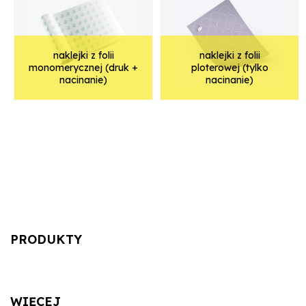
naklejki z folii
naklejki z folii
monomerycznej (druk +
ploterowej (tylko
nacinanie)
nacinanie)
PRODUKTY
WIĘCEJ