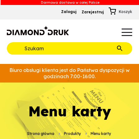
Zaloguj
Zarejestruj
B
A
A
B
Rozwiń
Biuro obsługi klienta jest do Państwa dyspozycji w
godzinach 7:00-16:00.
menu karty
Strona główna
Produkty
menu karty