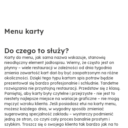
Menu karty
Do czego to służy?
Karty do menu, jak sama nazwa wskazuje, stanowią
nieodłączny element jadłospisu. Wiemy, że często jest on
płynny – wiele restauracji w zależności od dnia tygodnia
zmienia zawartość kart dań by być zaopatrzonym na różne
okoliczności. Dzięki tego typu kartom spis potraw będzie
prezentował się bardzo profesjonalnie i schludnie. Tandetne
rozwiązania nie przystojną restauracji. Przedstaw się z klasą.
Pamiętaj, aby karty były czytelne i przejrzyste - nie jest to
niestety najlepsze miejsce na wariacje graficzne – nie mogą
męczyć wzroku klienta. Jeśli posiadasz etui na karty menu,
możesz każdego dnia, w wygodny sposób zmieniać
sugerowaną specjalność zakładu – wystarczy podmienić
jedną ze stron, co czyni cały proces banalnie prostym i
szybkim. Troszcz się o swojego klienta tak bardzo jak na to