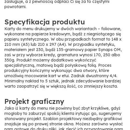
zasługuje, a z pewnością odpłaci Ci się za to częstymi
powrotami.
Specyfikacja produktu
Karty do menu drukujemy w dwóch wariantach – foliowane,
wykonane na papierze kredowym, bądź z niegniotącego się
papieru syntetycznego. W obu przypadkach format to 148 x
210 mm (A5) lub 210 x 297 (A4). W przypadku syntetyku,
materiałem jest 230, bądź 135-gramowy papier Synaps OM,
zaś w przy wyborze kredy, gramatura wynosi 170, 250 albo
350g. Produkt możemy dodatkowo wykończyć
specjalistyczną, matową bądź połyskową folią. Proces
produkcyjny kończymy wykonując dwa otwory, które
umożliwią mocowanie kart w etui. Zadruk dwustronny 4/4.
Minimalny nakład to 5 sztuk, jednak zdecydowanie bardziej
warto zaopatrzyć się w większą ilość, co zmniejszy koszta.
Projekt graficzny
Jako iż karty do menu nie powinny być zbyt krzykliwe, gdyż
mogłoby to zaburzyć spokój klienta irytując go, sugerujemy
stonowany projekt. Szablon projektowy niezbędny grafikowi
znajduje się po prawej stronie okna. Możesz zarówno wysłać
nam gotowe do druku pliki, jak zlecić ich przygotowanie nam,