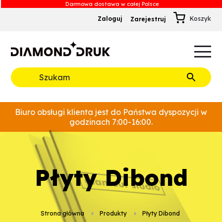
Zaloguj
Zarejestruj
B
A
A
B
Rozwiń
Biuro obsługi klienta jest do Państwa dyspozycji w
godzinach 7:00-16:00.
płyty Dibond
Strona główna
Produkty
płyty Dibond