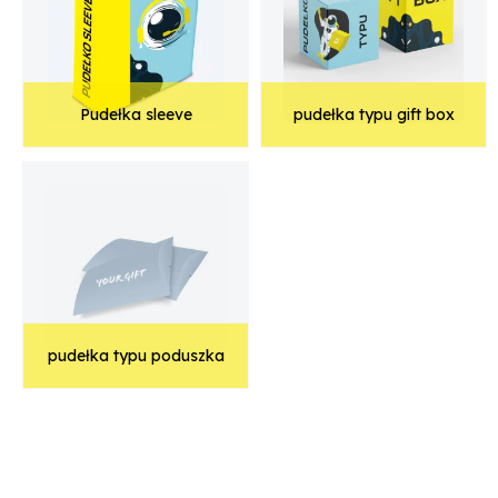
Pudełka sleeve
pudełka typu gift box
pudełka typu poduszka