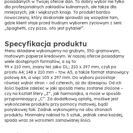
posiadanych w Twojej ofercie dań. To dobry wybór nie tylko
dla profesjonalnych zakładów kulinarnych, ale także dla
mniejszych, jak i większych knajp. To produkt bardzo
nowoczesny, który doskonale sprawdzi się wszędzie tam,
gdzie klient staje przed trudnym wyborem życiowym z serii:
„Spaghetti, czy pizza.. oto jest pytanie!”.
Specyfikacja produktu
Menu składane wykonujemy na grubym, 350-gramowym,
matowym papierze kredowym. W naszej ofercie posiadamy
wiele dostępnych formatów, a są to:
99 x 210 mm, znany też jako DL; 210 x 297 mm, czyli po
prostu A4; 148 x 210 mm – tzw. A5, a także format stanowiący
połowę A4, a więc 105 x 297 mm. Do wyboru pozostaje
również wybór stron – od czterech, aż do dziesięciu. Od ich
ilości będzie zależeć w jaki sposób menu zostanie złożone –
czy na kształt litery „Z”, jak harmonijka, a może w sposób
przypominający „C”. Za dodatkową opłatą, możliwe jest
wykończenie produktu przy pomocy matowej, bądź
połyskowej folii. Zadruk wykonujemy na obu stronach
produktu. Minimalny nakład to 5 sztuk, jednak cena każdej,
spada wraz ze wzrostem zamawianej ilości.