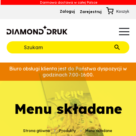
Zaloguj
Zarejestruj
B
A
A
B
Rozwiń
Biuro obsługi klienta jest do Państwa dyspozycji w
godzinach 7:00-16:00.
menu składane
Strona główna
Produkty
menu składane