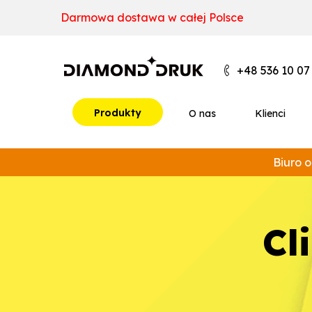
B
A
A
B
+48 536 10 07
Produkty
O nas
Klienci
Biuro o
c