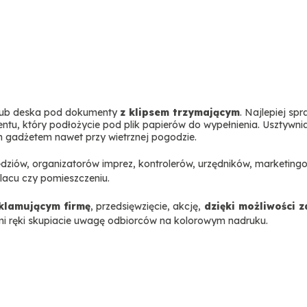
ub deska pod dokumenty
z klipsem trzymającym
. Najlepiej sp
tu, który podłożycie pod plik papierów do wypełnienia. Usztywnia
nym gadżetem nawet przy wietrznej pogodzie.
ędziów, organizatorów imprez, kontrolerów, urzędników, marketing
lacu czy pomieszczeniu.
klamującym firmę
, przedsięwzięcie, akcję,
dzięki możliwości 
mi ręki skupiacie uwagę odbiorców na kolorowym nadruku.