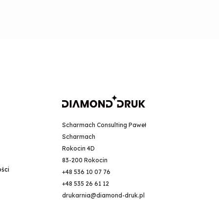
Scharmach Consulting Paweł
Scharmach
Rokocin 4D
83-200 Rokocin
ości
+48 536 10 07 76
+48 535 26 61 12
drukarnia@diamond-druk.pl