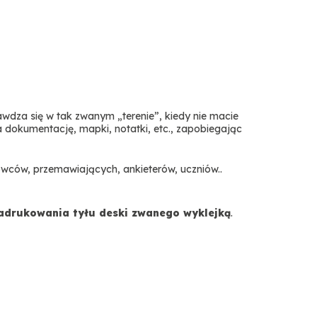
rawdza się w tak zwanym „terenie”, kiedy nie macie
 dokumentację, mapki, notatki, etc., zapobiegając
owców, przemawiających, ankieterów, uczniów..
zadrukowania tyłu deski zwanego wyklejką
.