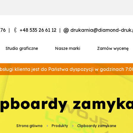
 76
|
+48 535 26 61 12
|
drukarnia@diamond-druk.
Studio graficzne
Nasze marki
Zamów wycenę
bsługi klienta jest do Państwa dyspozycji w godzinach 7:0
lipboardy zamyk
Strona główna
Produkty
clipboardy zamykane