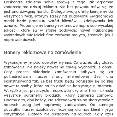
Doskonale zdajemy sobie sprawę z tego jak ogromne
znaczenie ma dzisiaj reklama. Nie bez powodu mówi się, że
jest ona dźwignią handlu. Dlatego swoją ofertę kierujemy do
wszystkich tych, którym zależy na budowaniu świadomości
marki bądź produktu wśród klientów i zdobywaniu ich
uznania. Proponujemy banery reklamowe naprawdę wysokiej
jakości, które są w stanie zadowolić nawet najbardziej
wybrednych właścicieli firm zarówno małych, średnich, jak i
naprawdę dużych.
Banery reklamowe na zamówienie
Wykonujemy je pod dowolny wymiar. Co ważne, aby złożyć
zamówienie, nie należy nawet na chwilę wychodzić z domu.
Cały proces składania zamówienia odbywa się za
pośrednictwem naszej strony internetowej. Jest ona
skonstruowana tak, że bez trudu będą poruszały się po niej
nawet te osoby, które na co dzień nie korzystają z Internetu.
Wszystko jest przejrzyste i naprawdę czytelne. Klient określa
wszystkie parametry produktu, który zamierza zamówić.
Dbamy o to, aby każdy, kto zdecydował się na skorzystanie z
naszych usług był naprawdę zadowolony. Od samego
początku naszej działalności liczy się dla nas klient i jego
satysfakcja. Dlatego nie osiadamy na laurach. Cały czas