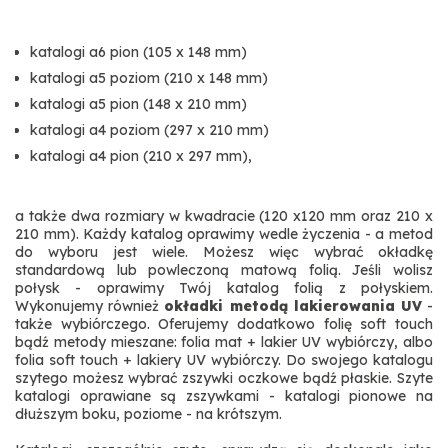
katalogi a6 pion (105 x 148 mm)
katalogi a5 poziom (210 x 148 mm)
katalogi a5 pion (148 x 210 mm)
katalogi a4 poziom (297 x 210 mm)
katalogi a4 pion (210 x 297 mm),
a także dwa rozmiary w kwadracie (120 x120 mm oraz 210 x
210 mm). Każdy katalog oprawimy wedle życzenia - a metod
do wyboru jest wiele. Możesz więc wybrać okładkę
standardową lub powleczoną matową folią. Jeśli wolisz
połysk - oprawimy Twój katalog folią z połyskiem.
Wykonujemy również
okładki metodą lakierowania UV
-
także wybiórczego. Oferujemy dodatkowo folię soft touch
bądź metody mieszane: folia mat + lakier UV wybiórczy, albo
folia soft touch + lakiery UV wybiórczy. Do swojego katalogu
szytego możesz wybrać zszywki oczkowe bądź płaskie. Szyte
katalogi oprawiane są zszywkami - katalogi pionowe na
dłuższym boku, poziome - na krótszym.