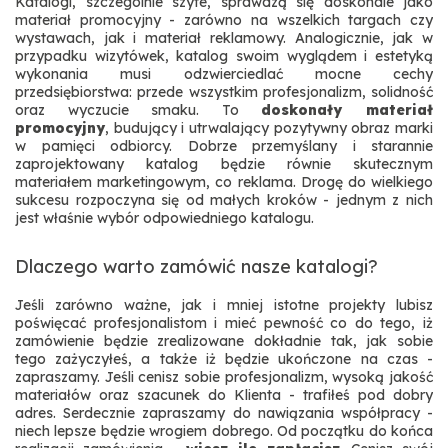
Katalogi, szczególnie szyte, sprawdzą się doskonale jako
materiał promocyjny - zarówno na wszelkich targach czy
wystawach, jak i materiał reklamowy. Analogicznie, jak w
przypadku wizytówek, katalog swoim wyglądem i estetyką
wykonania musi odzwierciedlać mocne cechy
przedsiębiorstwa: przede wszystkim profesjonalizm, solidność
oraz wyczucie smaku. To
doskonały materiał
promocyjny
, budujący i utrwalający pozytywny obraz marki
w pamięci odbiorcy. Dobrze przemyślany i starannie
zaprojektowany katalog będzie równie skutecznym
materiałem marketingowym, co reklama. Drogę do wielkiego
sukcesu rozpoczyna się od małych kroków - jednym z nich
jest właśnie wybór odpowiedniego katalogu.
Dlaczego warto zamówić nasze katalogi?
Jeśli zarówno ważne, jak i mniej istotne projekty lubisz
poświęcać profesjonalistom i mieć pewność co do tego, iż
zamówienie będzie zrealizowane dokładnie tak, jak sobie
tego zażyczyłeś, a także iż będzie ukończone na czas -
zapraszamy. Jeśli cenisz sobie profesjonalizm, wysoką jakość
materiałów oraz szacunek do Klienta - trafiłeś pod dobry
adres. Serdecznie zapraszamy do nawiązania współpracy -
niech lepsze będzie wrogiem dobrego. Od początku do końca