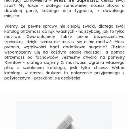
realizacji zamówienia -
wiesz ile zapłacisz
. Cenisz swój
czas? My także - dlatego zamówienie możesz złożyć o
dowolnej porze, każdego dnia tygodnia, z dowolnego
miejsca.
Wiemy, że pewne sprawy nie cierpią zwłoki, dlatego swój
katalog otrzymasz do rąk własnych - najszybciej, jak to tylko
możliwe. Gwarantujemy także pełne bezpieczeństwo
transakcji, dzięki czemu nie musisz się o nic martwić. Masz
pytania, wątpliwości bądź dodatkowe sugestie? Chętnie
wspomożemy Cię na każdym etapie realizacji, a pomoc
otrzymasz od fachowców. Jesteśmy otwarci na pomysły
Klientów - dlatego dajemy Ci możliwość wgrania własnego
pliku z szablonem katalogu, jeśli tylko chcesz. Wybór
katalogu w naszej drukarni to połączenie przyjemnego z
pożytecznym - przekonaj się osobiście!