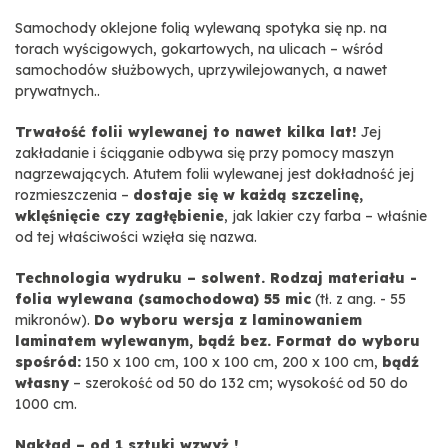
Samochody oklejone folią wylewaną spotyka się np. na
torach wyścigowych, gokartowych, na ulicach – wśród
samochodów służbowych, uprzywilejowanych, a nawet
prywatnych..
Trwałość folii wylewanej to nawet kilka lat!
Jej
zakładanie i ściąganie odbywa się przy pomocy maszyn
nagrzewających. Atutem folii wylewanej jest dokładność jej
rozmieszczenia –
dostaje się w każdą szczelinę,
wklęśnięcie czy zagłębienie
, jak lakier czy farba – właśnie
od tej właściwości wzięła się nazwa.
Technologia wydruku – solwent. Rodzaj materiału -
folia wylewana (samochodowa) 55 mic
(tł. z ang. - 55
mikronów).
Do wyboru wersja z laminowaniem
laminatem wylewanym, bądź bez. Format do wyboru
spośród:
150 x 100 cm, 100 x 100 cm, 200 x 100 cm,
bądź
własny
– szerokość od 50 do 132 cm; wysokość od 50 do
1000 cm.
Nakład – od 1 sztuki wzwyż !