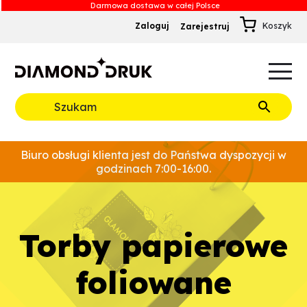
Zaloguj
Zarejestruj
B
A
A
B
Rozwiń
Biuro obsługi klienta jest do Państwa dyspozycji w
godzinach 7:00-16:00.
torby papierowe
foliowane