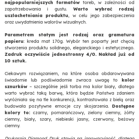
najpopularniejszych formatów
toreb, w zależności od
zapotrzebowania i gustu.
Warto wybrać rodzaj
uszlachetniania produktu
, w celu jego zabezpieczenia
oraz uwydatnienia walorów wizualnych.
Parametrem stałym jest rodzaj oraz gramatura
papieru
: kreda mat 170g. Wybór ten poparty jest chęcią
stworzenia produktu solidnego, eleganckiego i estetycznego.
Zadruk oczywiście jednostronny 4/0. Nakład już od
10 sztuk.
Ciekawym rozwiązaniem, na które osoba obdarowywana
świadomie lub podświadomie zwraca uwagę to
kolor
sznurków
– szczególnie jeśli torba ma kolor biały, dlatego
warto wybrać taką barwę, która będzie Państwa zdaniem
wyróżniała się na tle konkurencji, kontrastowała z bielą oraz
budowała pozytywne emocje czy skojarzenia.
Dostępne
kolory to:
czarny, pomarańczowy, zielony ciemny, żółty
ciemny, biały, szary, niebieski jasny, czerwony, beżowy
ciemny.
Drukarnia Diamond Druk stawia na innowacyjność, dlatego