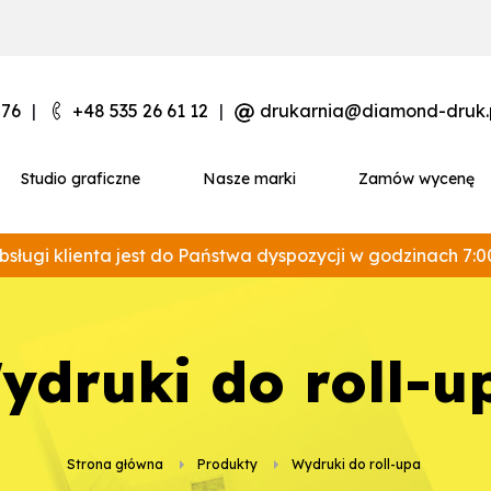
 76
|
+48 535 26 61 12
|
drukarnia@diamond-druk.
Studio graficzne
Nasze marki
Zamów wycenę
bsługi klienta jest do Państwa dyspozycji w godzinach 7:0
wydruki do roll-u
Strona główna
Produkty
wydruki do roll-upa