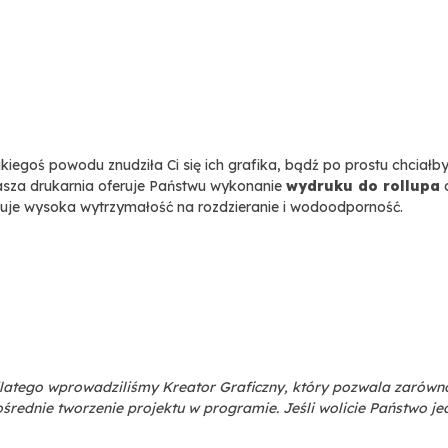
 jakiegoś powodu znudziła Ci się ich grafika, bądź po prostu chciał
sza drukarnia oferuje Państwu wykonanie
wydruku do rollupa
o
chuje wysoka wytrzymałość na rozdzieranie i wodoodporność.
latego wprowadziliśmy Kreator Graficzny, który pozwala zarówn
rednie tworzenie projektu w programie. Jeśli wolicie Państwo je