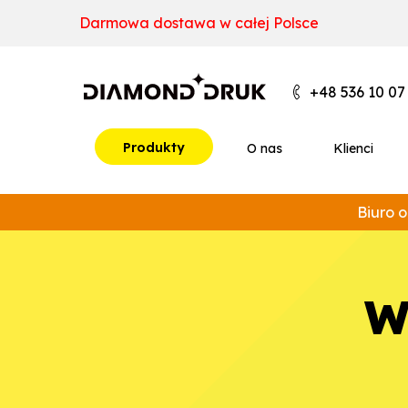
B
A
A
B
+48 536 10 07
Produkty
O nas
Klienci
Biuro o