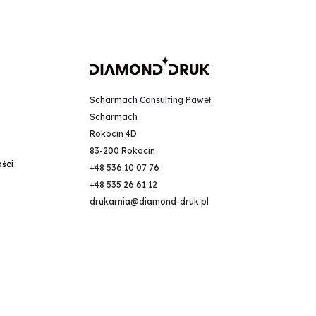
Scharmach Consulting Paweł
Scharmach
Rokocin 4D
83-200 Rokocin
ości
+48 536 10 07 76
+48 535 26 61 12
drukarnia@diamond-druk.pl