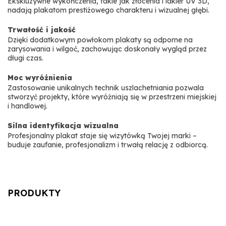
Ekskluzywne wykończenia, takie jak złocenia i lakier UV 3D,
nadają plakatom prestiżowego charakteru i wizualnej głębi.
Trwałość i jakość
Dzięki dodatkowym powłokom plakaty są odporne na
zarysowania i wilgoć, zachowując doskonały wygląd przez
długi czas.
Moc wyróżnienia
Zastosowanie unikalnych technik uszlachetniania pozwala
stworzyć projekty, które wyróżniają się w przestrzeni miejskiej
i handlowej.
Silna identyfikacja wizualna
Profesjonalny plakat staje się wizytówką Twojej marki –
buduje zaufanie, profesjonalizm i trwałą relację z odbiorcą.
PRODUKTY