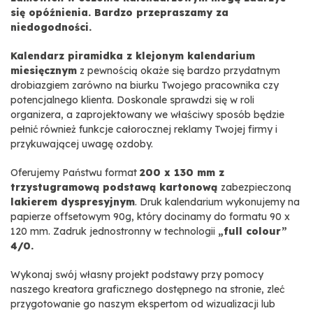
się opóźnienia. Bardzo przepraszamy za
niedogodności.
Kalendarz piramidka z klejonym kalendarium
miesięcznym
z pewnością okaże się bardzo przydatnym
drobiazgiem zarówno na biurku Twojego pracownika czy
potencjalnego klienta. Doskonale sprawdzi się w roli
organizera, a zaprojektowany we właściwy sposób będzie
pełnić również funkcje całorocznej reklamy Twojej firmy i
przykuwającej uwagę ozdoby.
Oferujemy Państwu format
200 x 130 mm z
trzystugramową podstawą kartonową
zabezpieczoną
lakierem dyspresyjnym
. Druk kalendarium wykonujemy na
papierze offsetowym 90g, który docinamy do formatu 90 x
120 mm. Zadruk jednostronny w technologii
„full colour”
4/0.
Wykonaj swój własny projekt podstawy przy pomocy
naszego kreatora graficznego dostępnego na stronie, zleć
przygotowanie go naszym ekspertom od wizualizacji lub