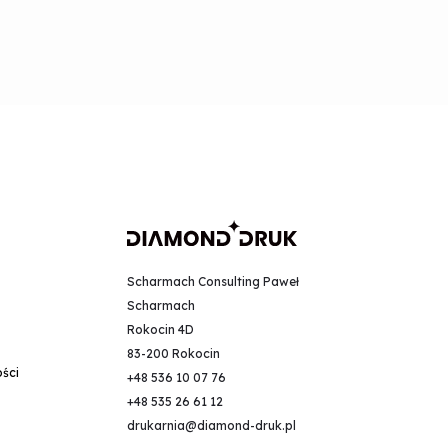
Scharmach Consulting Paweł
Scharmach
Rokocin 4D
83-200 Rokocin
ości
+48 536 10 07 76
+48 535 26 61 12
drukarnia@diamond-druk.pl