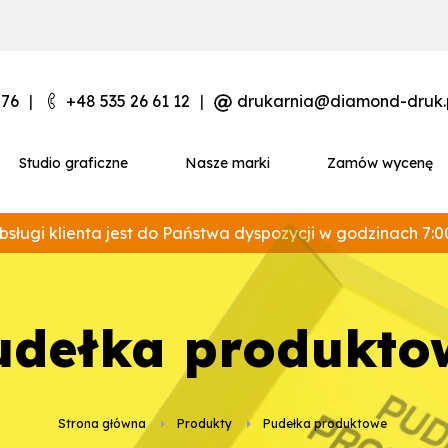
 76
|
+48 535 26 61 12
|
drukarnia@diamond-druk.
Studio graficzne
Nasze marki
Zamów wycenę
bsługi klienta jest do Państwa dyspozycji w godzinach 7:0
Pudełka produkto
Strona główna
Produkty
Pudełka produktowe