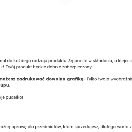
mal do każdego rodzaju produktu. Są proste w składaniu, a klejeni
 iż Twój produkt będzie dobrze zabezpieczony!
 możesz zadrukować dowolna grafiką
- Tylko twoja wyobraźni
kupu.
oje pudełko!
żną oprawę dla przedmiotów, które sprzedajesz, dlatego warto za