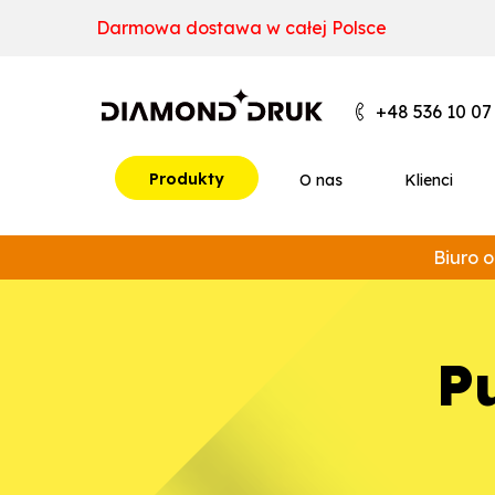
B
A
A
B
+48 536 10 07
Produkty
O nas
Klienci
Biuro o