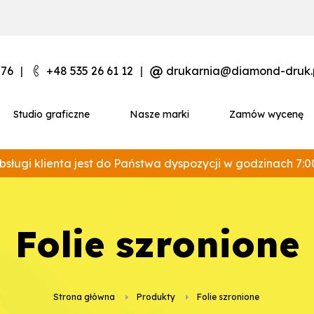
 76
|
+48 535 26 61 12
|
drukarnia@diamond-druk.
Studio graficzne
Nasze marki
Zamów wycenę
bsługi klienta jest do Państwa dyspozycji w godzinach 7:0
folie szronione
Strona główna
Produkty
folie szronione