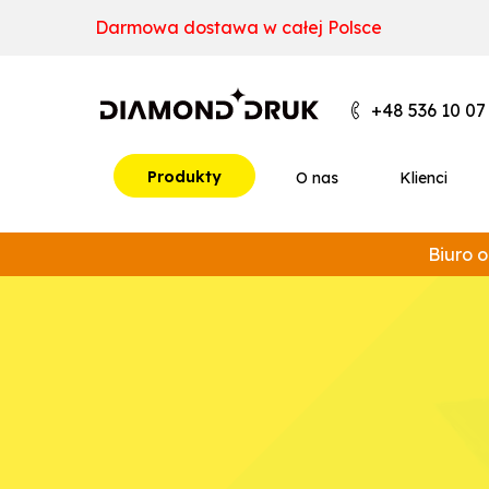
B
A
A
B
+48 536 10 07
Produkty
O nas
Klienci
Biuro o