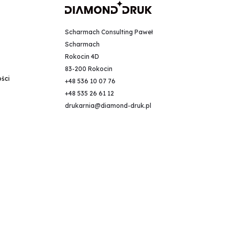
Scharmach Consulting Paweł
Scharmach
Rokocin 4D
83-200 Rokocin
ości
+48 536 10 07 76
+48 535 26 61 12
drukarnia@diamond-druk.pl