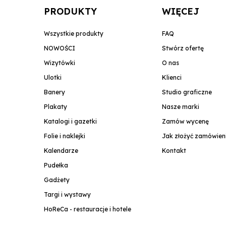
PRODUKTY
WIĘCEJ
Wszystkie produkty
FAQ
NOWOŚCI
Stwórz ofertę
Wizytówki
O nas
Ulotki
Klienci
Banery
Studio graficzne
Plakaty
Nasze marki
Katalogi i gazetki
Zamów wycenę
Folie i naklejki
Jak złożyć zamówien
Kalendarze
Kontakt
Pudełka
Gadżety
Targi i wystawy
HoReCa - restauracje i hotele