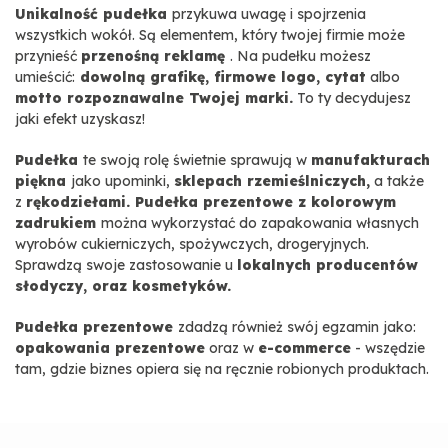
Unikalność pudełka
przykuwa uwagę i spojrzenia
wszystkich wokół. Są elementem, który twojej firmie może
przynieść
przenośną reklamę
. Na pudełku możesz
umieścić:
dowolną grafikę, firmowe logo, cytat
albo
motto rozpoznawalne Twojej marki.
To ty decydujesz
jaki efekt uzyskasz!
Pudełka
te swoją rolę świetnie sprawują w
manufakturach
piękna
jako upominki,
sklepach rzemieślniczych,
a także
z
rękodziełami. Pudełka prezentowe z kolorowym
zadrukiem
można wykorzystać do zapakowania własnych
wyrobów cukierniczych, spożywczych, drogeryjnych.
Sprawdzą swoje zastosowanie u
lokalnych producentów
słodyczy, oraz kosmetyków.
Pudełka prezentowe
zdadzą również swój egzamin jako:
opakowania prezentowe
oraz w
e-commerce
- wszędzie
tam, gdzie biznes opiera się na ręcznie robionych produktach.