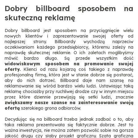
Dobry billboard sposobem na
skuteczną reklamę
Dobry billboard jest sposobem na przyciągnięcie wielu
nowych klientów i zaprezentowanie swojej oferty od
najlepszej strony. Billboardy wychodzą naprzeciw
oczekiwaniom każdego przedsiębiorcy, któremu zależy na
naprawdę skutecznej reklamie. O ich zaletach moglibyśmy
mówić bardzo długo. Są przede wszystkim dość
widowiskowym sposobem na promowanie swojej
oferty.
Klienci od razu kojarzą coś takiego z naprawdę
profesjonalną firmą, która jest w stanie dobrze się postarać,
aby do nich dotrzeć. Billboard daje nam szansę na
reklamowanie się wśród bardzo wielu ludzi. Ustawiając taką
reklamę chociażby przy ruchliwej drodze czy w innym miejscu
przez które dziennie przewijają się setki ludzi, znacznie
zwiększamy nasze szanse na zainteresowanie swoją
ofertą
szerokiego grona odbiorców.
Decydując się na billboard trzeba jednak zadbać o to, aby
taka reklama prezentowała się faktycznie dobrze. Jest to
ważna inwestycja, nie można zatem pozwolić sobie na gorsza
jakość drugu czy słaby projekt graficzny. Szata graficzna