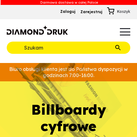
Zaloguj
Zarejestruj
B
A
A
B
Rozwiń
Biuro obsługi klienta jest do Państwa dyspozycji w
godzinach 7:00-16:00.
billboardy
cyfrowe