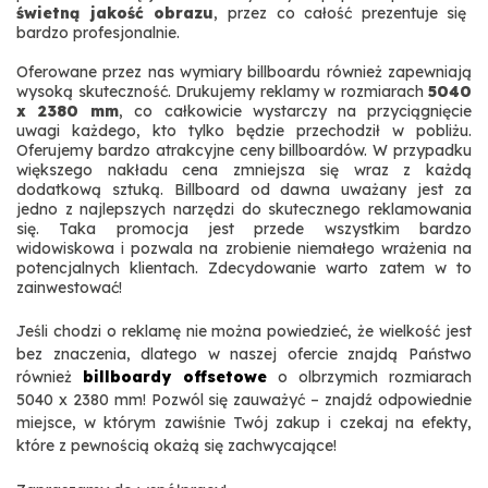
świetną jakość obrazu
, przez co całość prezentuje się
bardzo profesjonalnie.
Oferowane przez nas wymiary billboardu również zapewniają
wysoką skuteczność. Drukujemy reklamy w rozmiarach
5040
x 2380 mm
, co całkowicie wystarczy na przyciągnięcie
uwagi każdego, kto tylko będzie przechodził w pobliżu.
Oferujemy bardzo atrakcyjne ceny billboardów. W przypadku
większego nakładu cena zmniejsza się wraz z każdą
dodatkową sztuką. Billboard od dawna uważany jest za
jedno z najlepszych narzędzi do skutecznego reklamowania
się. Taka promocja jest przede wszystkim bardzo
widowiskowa i pozwala na zrobienie niemałego wrażenia na
potencjalnych klientach. Zdecydowanie warto zatem w to
zainwestować!
Jeśli chodzi o reklamę nie można powiedzieć, że wielkość jest
bez znaczenia, dlatego w naszej ofercie znajdą Państwo
również
billboardy offsetowe
o olbrzymich rozmiarach
5040 x 2380 mm! Pozwól się zauważyć – znajdź odpowiednie
miejsce, w którym zawiśnie Twój zakup i czekaj na efekty,
które z pewnością okażą się zachwycające!