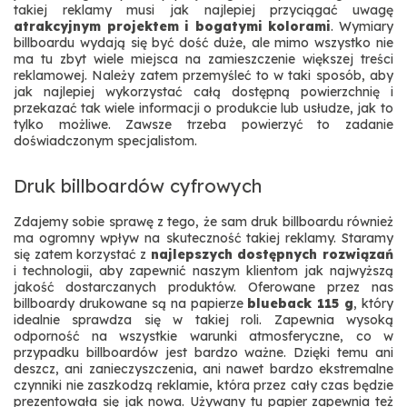
takiej reklamy musi jak najlepiej przyciągać uwagę
atrakcyjnym projektem i bogatymi kolorami
. Wymiary
billboardu wydają się być dość duże, ale mimo wszystko nie
ma tu zbyt wiele miejsca na zamieszczenie większej treści
reklamowej. Należy zatem przemyśleć to w taki sposób, aby
jak najlepiej wykorzystać całą dostępną powierzchnię i
przekazać tak wiele informacji o produkcie lub usłudze, jak to
tylko możliwe. Zawsze trzeba powierzyć to zadanie
doświadczonym specjalistom.
Druk billboardów cyfrowych
Zdajemy sobie sprawę z tego, że sam druk billboardu również
ma ogromny wpływ na skuteczność takiej reklamy. Staramy
się zatem korzystać z
najlepszych dostępnych rozwiązań
i technologii, aby zapewnić naszym klientom jak najwyższą
jakość dostarczanych produktów. Oferowane przez nas
billboardy drukowane są na papierze
blueback 115 g
, który
idealnie sprawdza się w takiej roli. Zapewnia wysoką
odporność na wszystkie warunki atmosferyczne, co w
przypadku billboardów jest bardzo ważne. Dzięki temu ani
deszcz, ani zanieczyszczenia, ani nawet bardzo ekstremalne
czynniki nie zaszkodzą reklamie, która przez cały czas będzie
prezentowała się jak nowa. Używany tu papier zapewnia też